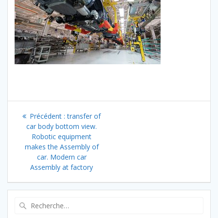
Navigation
Article
Précédent :
transfer of
de
précédent
car body bottom view.
:
Robotic equipment
l’article
makes the Assembly of
car. Modern car
Assembly at factory
Recherche
pour