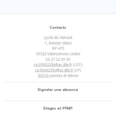
Contacts
Lycée du Hainaut
1, Avenue Villars
BP 475
59322 Valenciennes cedex
03 27 22 95 95
ce.0590223x@ac-lille.fr
(LGT)
ce.0590270y@ac-lille.fr
(LP)
INFOS
parents et élèves
Signaler une absence
Stages et PFMP