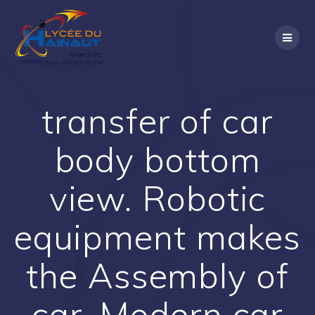
Passer
au
contenu
transfer of car
body bottom
view. Robotic
equipment makes
the Assembly of
car. Modern car