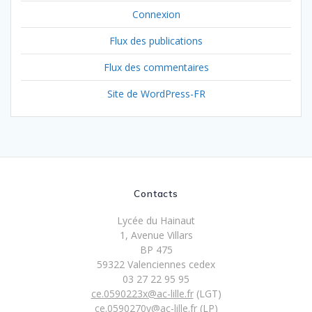
Connexion
Flux des publications
Flux des commentaires
Site de WordPress-FR
Contacts
Lycée du Hainaut
1, Avenue Villars
BP 475
59322 Valenciennes cedex
03 27 22 95 95
ce.0590223x@ac-lille.fr
(LGT)
ce.0590270y@ac-lille.fr
(LP)