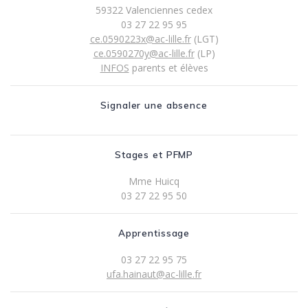
59322 Valenciennes cedex
03 27 22 95 95
ce.0590223x@ac-lille.fr
(LGT)
ce.0590270y@ac-lille.fr
(LP)
INFOS
parents et élèves
Signaler une absence
Stages et PFMP
Mme Huicq
03 27 22 95 50
Apprentissage
03 27 22 95 75
ufa.hainaut@ac-lille.fr