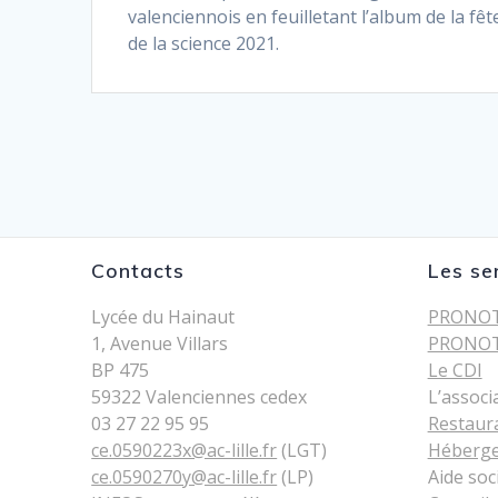
valenciennois en feuilletant l’album de la fêt
de la science 2021.
Contacts
Les se
Lycée du Hainaut
PRONOT
1, Avenue Villars
PRONOT
BP 475
Le CDI
59322 Valenciennes cedex
L’associ
03 27 22 95 95
Restaur
ce.0590223x@ac-lille.fr
(LGT)
Héberg
ce.0590270y@ac-lille.fr
(LP)
Aide soc