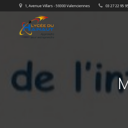
Passer
1, Avenue Villars - 59300 Valenciennes
03 27 22 95 9
au
contenu
M