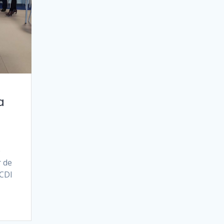
a
e
r de
 CDI