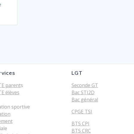
e
rvices
LGT
E parent
s
Seconde GT
E élèves
Bac STI2D
Bac général
ation sportive
CPGE TSI
ation
ement
BTS CPI
iale
BTS CRC