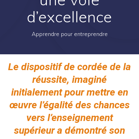
d’excellence
Apprendre pour entreprendre
Le dispositif de cordée de la
réussite, imaginé
initialement pour mettre en
œuvre l’égalité des chances
vers l’enseignement
supérieur a démontré son