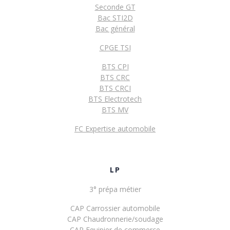
Seconde GT
Bac STI2D
Bac général
CPGE TSI
BTS CPI
BTS CRC
BTS CRCI
BTS Electrotech
BTS MV
FC Expertise automobile
LP
3° prépa métier
CAP Carrossier automobile
CAP Chaudronnerie/soudage
CAP Equipier de commerce