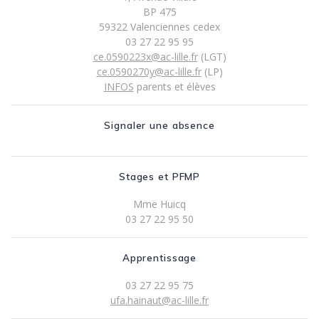
BP 475
59322 Valenciennes cedex
03 27 22 95 95
ce.0590223x@ac-lille.fr
(LGT)
ce.0590270y@ac-lille.fr
(LP)
INFOS
parents et élèves
Signaler une absence
Stages et PFMP
Mme Huicq
03 27 22 95 50
Apprentissage
03 27 22 95 75
ufa.hainaut@ac-lille.fr