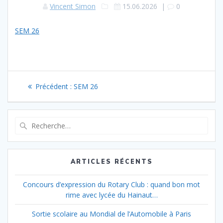
Vincent Simon
15.06.2026
|
0
SEM 26
Navigation
Article
Précédent :
SEM 26
de
précédent
:
l’article
Recherche
pour
:
ARTICLES RÉCENTS
Concours d’expression du Rotary Club : quand bon mot
rime avec lycée du Hainaut…
Sortie scolaire au Mondial de l’Automobile à Paris