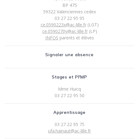
BP 475
59322 Valenciennes cedex
03 27 22 95 95
ce.0590223x@ac-lille.fr
(LGT)
ce.0590270y@ac-lille.fr
(LP)
INFOS
parents et élèves
Signaler une absence
Stages et PFMP
Mme Huicq
03 27 22 95 50
Apprentissage
03 27 22 95 75
ufa.hainaut@ac-lille.fr