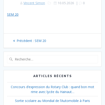
Vincent Simon
10.05.2026
|
0
SEM 20
Navigation
Article
Précédent :
SEM 20
de
précédent
:
l’article
Recherche
pour
:
ARTICLES RÉCENTS
Concours d’expression du Rotary Club : quand bon mot
rime avec lycée du Hainaut…
Sortie scolaire au Mondial de l’Automobile à Paris