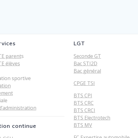
rvices
LGT
E parent
s
Seconde GT
E élèves
Bac STI2D
Bac général
ation sportive
CPGE TSI
ation
ement
BTS CPI
iale
BTS CRC
d’administration
BTS CRCI
BTS Electrotech
BTS MV
ion continue
FC Expertise automobile