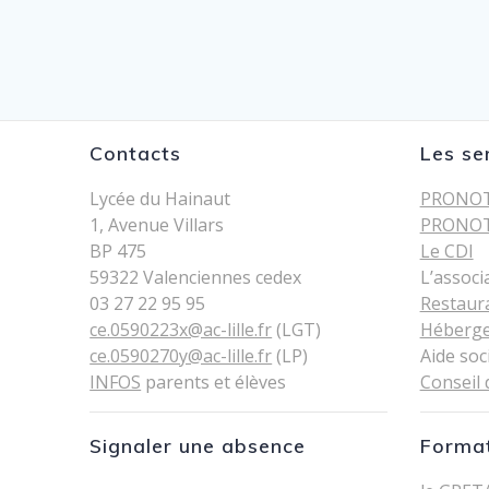
Contacts
Les se
Lycée du Hainaut
PRONOT
1, Avenue Villars
PRONOT
BP 475
Le CDI
59322 Valenciennes cedex
L’associ
03 27 22 95 95
Restaur
ce.0590223x@ac-lille.fr
(LGT)
Héberg
ce.0590270y@ac-lille.fr
(LP)
Aide soc
INFOS
parents et élèves
Conseil 
Signaler une absence
Format