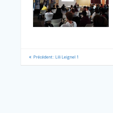
Navigation
Article
Précédent :
Lili Leignel 1
précédent
de
:
l’article