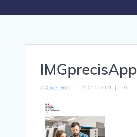
IMGprecisApp
Olivier Fort
01.12.2021
|
0