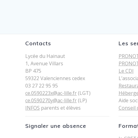
Contacts
Les se
Lycée du Hainaut
PRONOT
1, Avenue Villars
PRONOT
BP 475
Le CDI
59322 Valenciennes cedex
L’associ
03 27 22 95 95
Restaur
ce.0590223x@ac-lille.fr
(LGT)
Héberg
ce.0590270y@ac-lille.fr
(LP)
Aide soc
INFOS
parents et élèves
Conseil 
Signaler une absence
Format