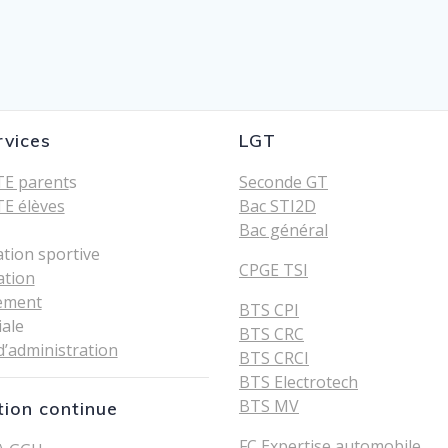
rvices
LGT
E parent
s
Seconde GT
E élèves
Bac STI2D
Bac général
ation sportive
CPGE TSI
ation
ement
BTS CPI
iale
BTS CRC
d’administration
BTS CRCI
BTS Electrotech
BTS MV
ion continue
FC Expertise automobile