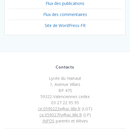
Flux des publications
Flux des commentaires
Site de WordPress-FR
Contacts
Lycée du Hainaut
1, Avenue Villars
BP 475
59322 Valenciennes cedex
03 27 22 95 95
ce.0590223x@ac-lille.fr
(LGT)
ce.0590270y@ac-lille.fr
(LP)
INFOS
parents et élèves