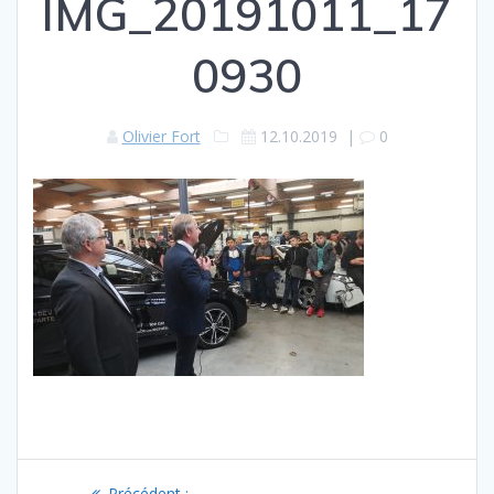
IMG_20191011_17
0930
Olivier Fort
12.10.2019
|
0
Navigation
Article
Précédent :