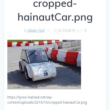
cropped-
hainautCar.png
Olivier Fort
21.10.2019
|
0
https://lycee-hainaut.net/wp-
content/uploads/2019/10/cropped-hainautCar.png