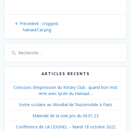
Navigation
Article
Précédent :
cropped-
de
précédent
hainautCar.png
:
l’article
Recherche
pour
:
ARTICLES RÉCENTS
Concours d’expression du Rotary Club : quand bon mot
rime avec lycée du Hainaut…
Sortie scolaire au Mondial de l’Automobile à Paris
Matinale de la voie pro du 06.01.23
Conférence de Lili LEIGNEL – Mardi 18 octobre 2022