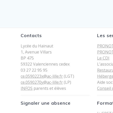
Contacts
Les se
Lycée du Hainaut
PRONOT
1, Avenue Villars
PRONOT
BP 475
Le CDI
59322 Valenciennes cedex
L’associ
03 27 22 95 95
Restaur
ce.0590223x@ac-lille.fr
(LGT)
Héberg
ce.0590270y@ac-lille.fr
(LP)
Aide soc
INFOS
parents et élèves
Conseil 
Signaler une absence
Format