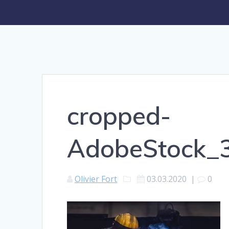
cropped-
AdobeStock_
Olivier Fort
03.03.2020
|
0