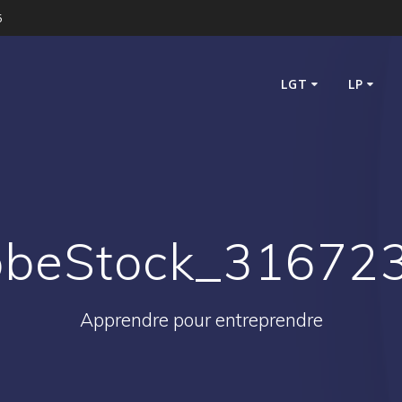
5
LGT
LP
obeStock_316723
Apprendre pour entreprendre