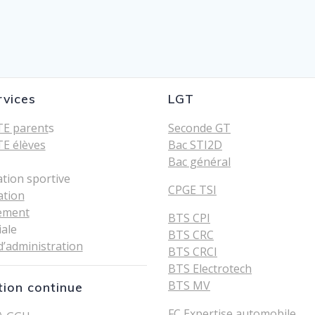
rvices
LGT
E parent
s
Seconde GT
E élèves
Bac STI2D
Bac général
ation sportive
CPGE TSI
ation
ement
BTS CPI
iale
BTS CRC
d’administration
BTS CRCI
BTS Electrotech
BTS MV
ion continue
FC Expertise automobile