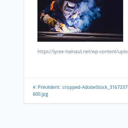
https://lycee-hainaut.net/wp-content/up
Navigation
Article
Précédent :
cropped-AdobeStock_3167237
précédent
de
600.jpg
:
l’article