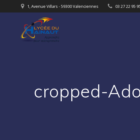
Passer
1, Avenue Villars - 59300 Valenciennes
03 27 22 95 9
au
contenu
cropped-Ad