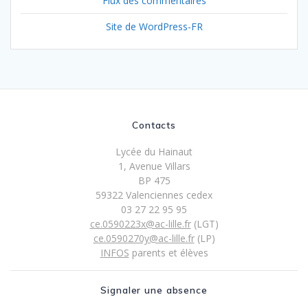
Flux des commentaires
Site de WordPress-FR
Contacts
Lycée du Hainaut
1, Avenue Villars
BP 475
59322 Valenciennes cedex
03 27 22 95 95
ce.0590223x@ac-lille.fr
(LGT)
ce.0590270y@ac-lille.fr
(LP)
INFOS
parents et élèves
Signaler une absence