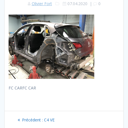
Olivier Fort
07.04.2020
|
0
FC CARFC CAR
Navigation
Article
Précédent :
C4 VE
précédent