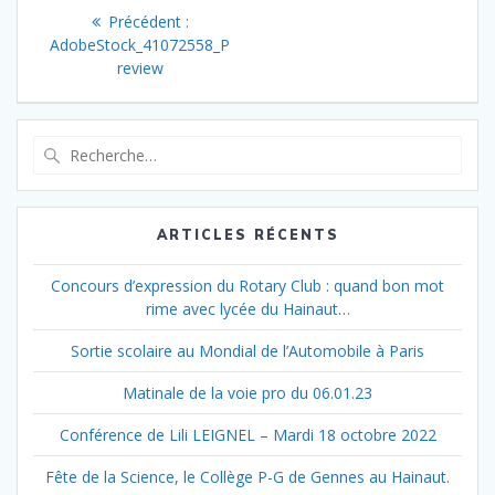
Navigation
Article
Précédent :
de
précédent
AdobeStock_41072558_P
:
review
l’article
Recherche
pour
:
ARTICLES RÉCENTS
Concours d’expression du Rotary Club : quand bon mot
rime avec lycée du Hainaut…
Sortie scolaire au Mondial de l’Automobile à Paris
Matinale de la voie pro du 06.01.23
Conférence de Lili LEIGNEL – Mardi 18 octobre 2022
Fête de la Science, le Collège P-G de Gennes au Hainaut.