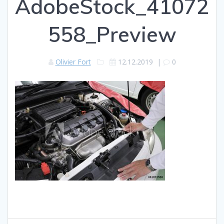
AdobeStock_41072
558_Preview
Olivier Fort
12.12.2019
|
0