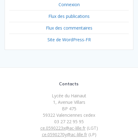
Connexion
Flux des publications
Flux des commentaires
Site de WordPress-FR
Contacts
Lycée du Hainaut
1, Avenue Villars
BP 475
59322 Valenciennes cedex
03 27 22 95 95
ce.0590223x@ac-lille.fr
(LGT)
ce.0590270y@ac-lille.fr
(LP)