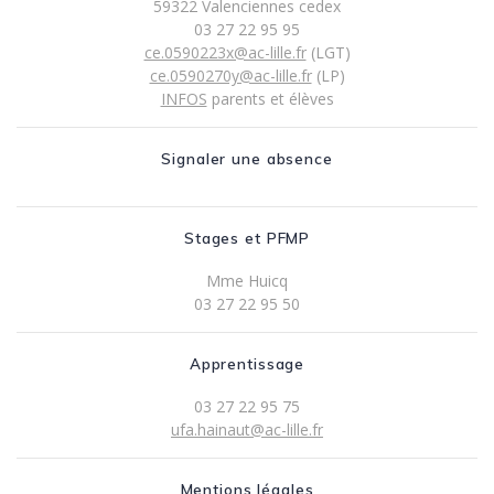
59322 Valenciennes cedex
03 27 22 95 95
ce.0590223x@ac-lille.fr
(LGT)
ce.0590270y@ac-lille.fr
(LP)
INFOS
parents et élèves
Signaler une absence
Stages et PFMP
Mme Huicq
03 27 22 95 50
Apprentissage
03 27 22 95 75
ufa.hainaut@ac-lille.fr
Mentions légales