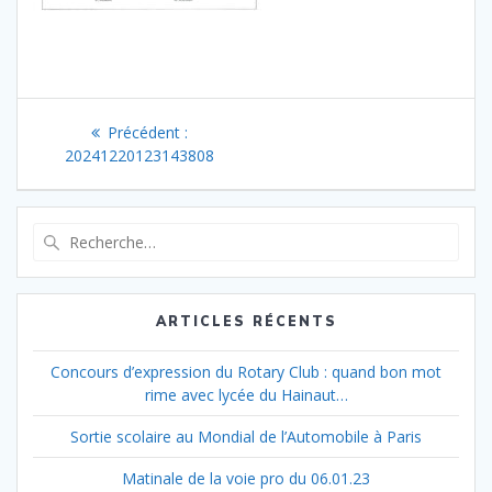
Navigation
Article
Précédent :
de
précédent
20241220123143808
:
l’article
Recherche
pour
:
ARTICLES RÉCENTS
Concours d’expression du Rotary Club : quand bon mot
rime avec lycée du Hainaut…
Sortie scolaire au Mondial de l’Automobile à Paris
Matinale de la voie pro du 06.01.23