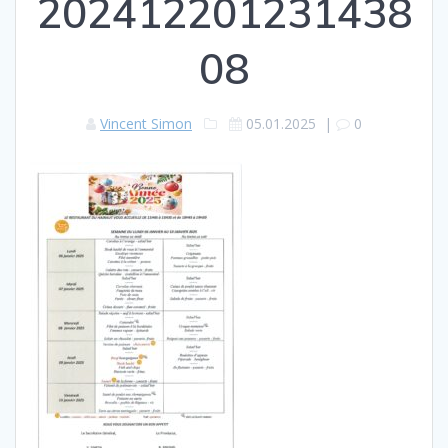
202412201231438
08
Vincent Simon
05.01.2025
|
0