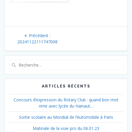
Navigation
Article
Précédent :
de
précédent
20241122111747008
:
l’article
Recherche
pour
:
ARTICLES RÉCENTS
Concours d’expression du Rotary Club : quand bon mot
rime avec lycée du Hainaut…
Sortie scolaire au Mondial de l’Automobile à Paris
Matinale de la voie pro du 06.01.23