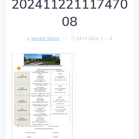
202411221117470
08
Vincent Simon
24.11.2024
|
0