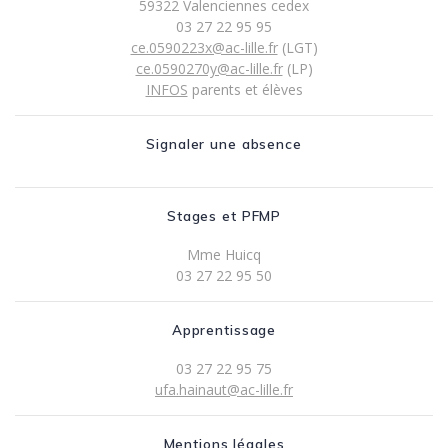
59322 Valenciennes cedex
03 27 22 95 95
ce.0590223x@ac-lille.fr
(LGT)
ce.0590270y@ac-lille.fr
(LP)
INFOS
parents et élèves
Signaler une absence
Stages et PFMP
Mme Huicq
03 27 22 95 50
Apprentissage
03 27 22 95 75
ufa.hainaut@ac-lille.fr
Mentions légales