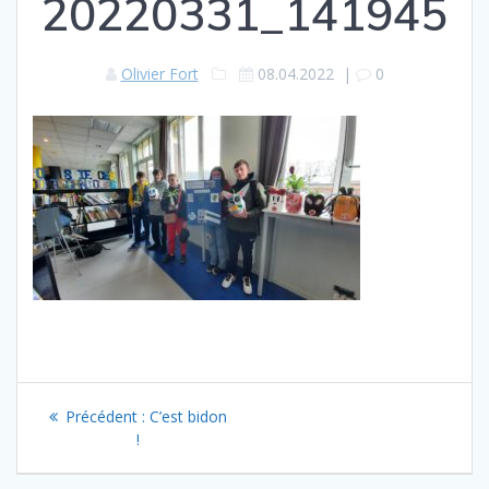
20220331_141945
Olivier Fort
08.04.2022
|
0
Navigation
Article
Précédent :
C’est bidon
de
précédent
!
: