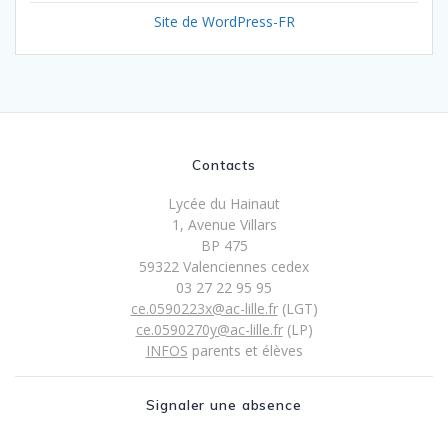
Site de WordPress-FR
Contacts
Lycée du Hainaut
1, Avenue Villars
BP 475
59322 Valenciennes cedex
03 27 22 95 95
ce.0590223x@ac-lille.fr
(LGT)
ce.0590270y@ac-lille.fr
(LP)
INFOS
parents et élèves
Signaler une absence