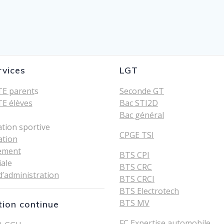
rvices
LGT
E parent
s
Seconde GT
E élèves
Bac STI2D
Bac général
ation sportive
CPGE TSI
ation
ement
BTS CPI
iale
BTS CRC
d’administration
BTS CRCI
BTS Electrotech
BTS MV
ion continue
FC Expertise automobile