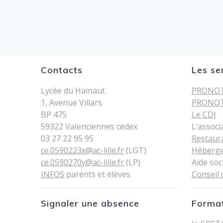
Contacts
Les se
Lycée du Hainaut
PRONOT
1, Avenue Villars
PRONOT
BP 475
Le CDI
59322 Valenciennes cedex
L’associ
03 27 22 95 95
Restaur
ce.0590223x@ac-lille.fr
(LGT)
Héberg
ce.0590270y@ac-lille.fr
(LP)
Aide soc
INFOS
parents et élèves
Conseil 
Signaler une absence
Format