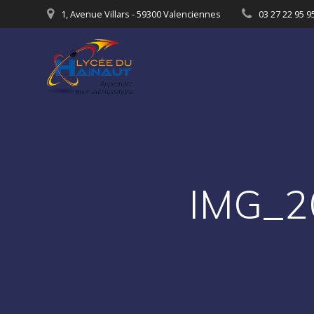
Passer
1, Avenue Villars - 59300 Valenciennes
03 27 22 95 9
au
contenu
IMG_2