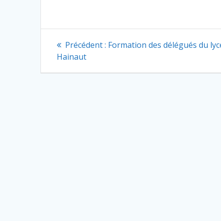
Navigation
Article
Précédent :
Formation des délégués du lyc
précédent
de
Hainaut
:
l’article