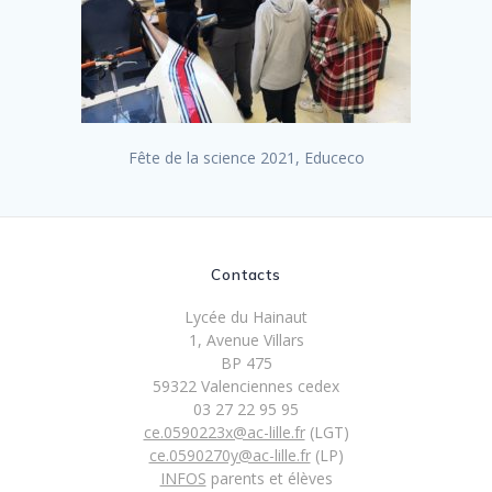
Fête de la science 2021, Educeco
Contacts
Lycée du Hainaut
1, Avenue Villars
BP 475
59322 Valenciennes cedex
03 27 22 95 95
ce.0590223x@ac-lille.fr
(LGT)
ce.0590270y@ac-lille.fr
(LP)
INFOS
parents et élèves