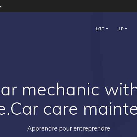
5
LGT
LP
ar mechanic wit
e.Car care maint
Apprendre pour entreprendre