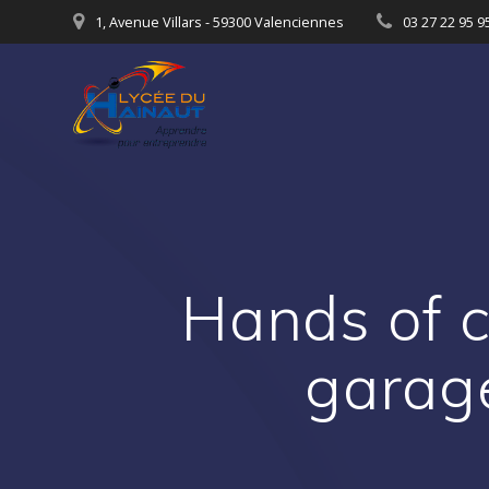
Passer
1, Avenue Villars - 59300 Valenciennes
03 27 22 95 9
au
contenu
Hands of c
garag