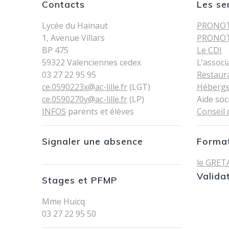
Contacts
Les se
Lycée du Hainaut
PRONOT
1, Avenue Villars
PRONOT
BP 475
Le CDI
59322 Valenciennes cedex
L’associ
03 27 22 95 95
Restaur
ce.0590223x@ac-lille.fr
(LGT)
Héberg
ce.0590270y@ac-lille.fr
(LP)
Aide soc
INFOS
parents et élèves
Conseil 
Signaler une absence
Format
le GRET
Valida
Stages et PFMP
Mme Huicq
03 27 22 95 50