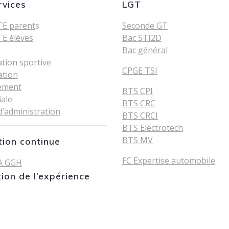
rvices
LGT
E parent
s
Seconde GT
E élèves
Bac STI2D
Bac général
ation sportive
CPGE TSI
ation
ement
BTS CPI
iale
BTS CRC
d’administration
BTS CRCI
BTS Electrotech
BTS MV
ion continue
FC Expertise automobile
A GGH
tion de l’expérience