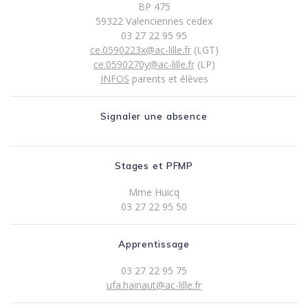
BP 475
59322 Valenciennes cedex
03 27 22 95 95
ce.0590223x@ac-lille.fr
(LGT)
ce.0590270y@ac-lille.fr
(LP)
INFOS
parents et élèves
Signaler une absence
Stages et PFMP
Mme Huicq
03 27 22 95 50
Apprentissage
03 27 22 95 75
ufa.hainaut@ac-lille.fr